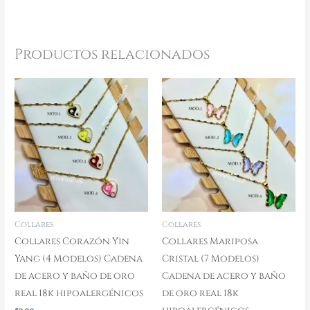
Productos relacionados
Rango
Este
Est
de
producto
pr
precios:
desde
tiene
ti
$3,00
múltiples
mú
hasta
$3,50
variantes.
va
Las
La
opciones
op
se
se
pueden
pu
Collares
Collares
elegir
el
Collares Corazón Yin
Collares Mariposa
en
en
Yang (4 Modelos) Cadena
Cristal (7 Modelos)
la
la
de acero y baño de oro
Cadena de acero y baño
página
pá
real 18k hipoalergénicos
de oro real 18k